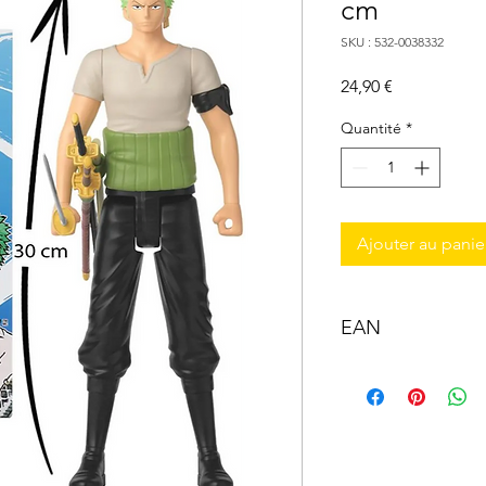
cm
SKU : 532-0038332
Prix
24,90 €
Quantité
*
Ajouter au panie
EAN
3296580383320