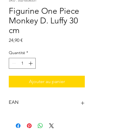
SKU : 532-0038331
Figurine One Piece
Monkey D. Luffy 30
cm
Prix
24,90 €
Quantité
*
Ajouter au panier
EAN
3296580383313