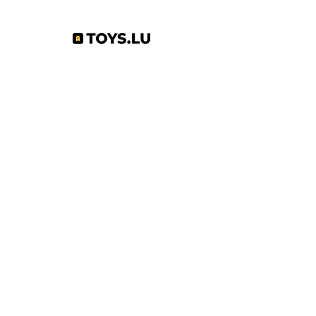
Abonnez-vous à notre newsletter !
S'abonner
Toys.lu
by Mindgate SA
Rue de l'industrie
3895 Foetz,
Luxembourg
©2022 par Toys.lu. Créé avec Wix.com
Conditions générales de ventes
Politique de confidentialité
Infos pratiques