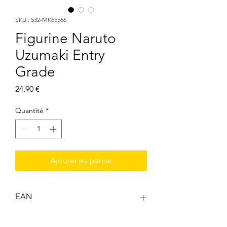
SKU : 532-MK65566
Figurine Naruto
Uzumaki Entry
Grade
Prix
24,90 €
Quantité
*
Ajouter au panier
EAN
4573102655660