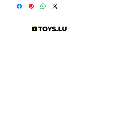
Abonnez-vous à notre newsletter !
S'abonner
Toys.lu
by Mindgate SA
Rue de l'industrie
3895 Foetz,
Luxembourg
©2022 par Toys.lu. Créé avec Wix.com
Conditions générales de ventes
Politique de confidentialité