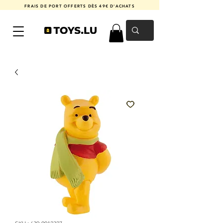
FRAIS DE PORT OFFERTS DÈS 49€ D'ACHATS