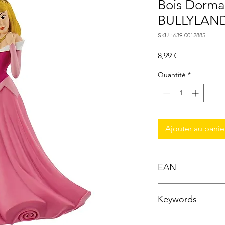
Bois Dorma
BULLYLAN
SKU : 639-0012885
Prix
8,99 €
Quantité
*
Ajouter au panie
EAN
4007176128855
Keywords
Figurines Disney ; Fig