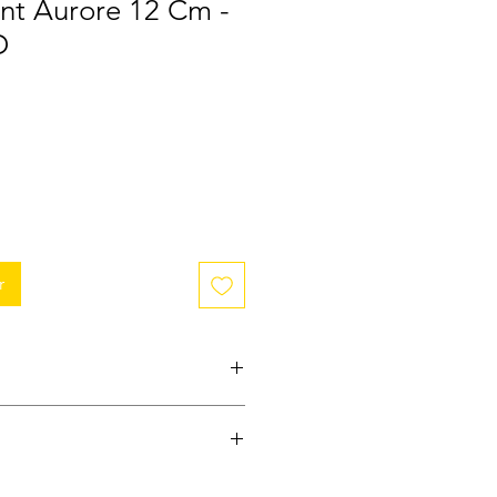
nt Aurore 12 Cm -
D
r
urines Bullyland ; Jouets Disney ;