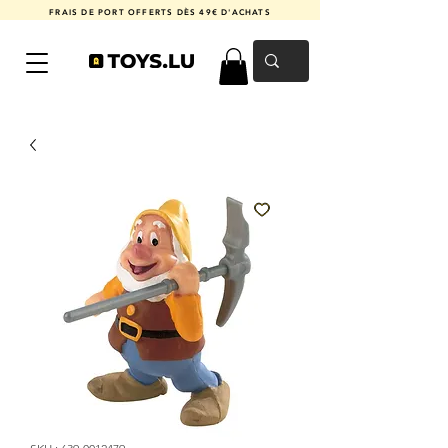
FRAIS DE PORT OFFERTS DÈS 49€ D'ACHATS