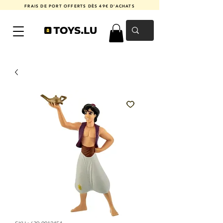
FRAIS DE PORT OFFERTS DÈS 49€ D'ACHATS