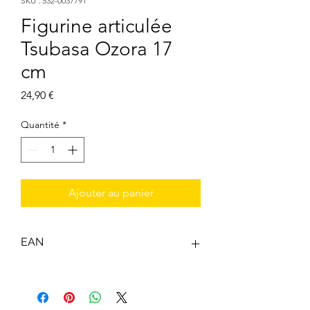
SKU : 532-0037791
Figurine articulée
Tsubasa Ozora 17
cm
Prix
24,90 €
Quantité
*
Ajouter au panier
EAN
3296580377916