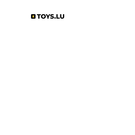
Abonnez-vous à notre newsletter !
S'abonner
Toys.lu
by Mindgate SA
Rue de l'industrie
3895 Foetz,
Luxembourg
©2022 par Toys.lu. Créé avec Wix.com
Conditions générales de ventes
Politique de confidentialité
Infos pratiques