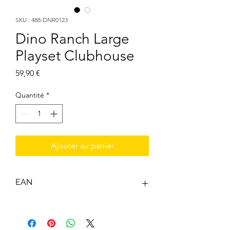
SKU : 488-DNR0123
Dino Ranch Large
Playset Clubhouse
Prix
59,90 €
Quantité
*
Ajouter au panier
EAN
0191726487753