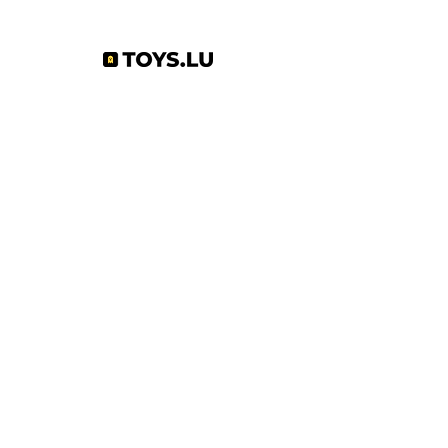
Abonnez-vous à notre newsletter !
S'abonner
Toys.lu
by Mindgate SA
Rue de l'industrie
3895 Foetz,
Luxembourg
©2022 par Toys.lu. Créé avec Wix.com
Conditions générales de ventes
Politique de confidentialité
Infos pratiques