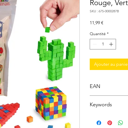
Rouge, Vert
SKU : 675-0000287B
Prix
11,99 €
Quantité
*
Ajouter au panie
EAN
5450280087447
Keywords
Jeu de Construction ;
Tendance ; Cubes Adh