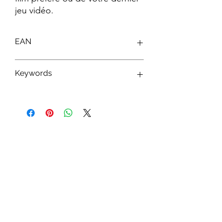
jeu vidéo.
EAN
0801269149727
Keywords
Nemesis Now ; Décoration Geek ; Fan
Art ; Pop Culture ; Geek Culture ; Gamer
; Merchandising ; Fandom ; Figurines ;
Manga ; Video Games ; Retro Gaming
Abonnez-vous à notre newsletter !
S'abonner