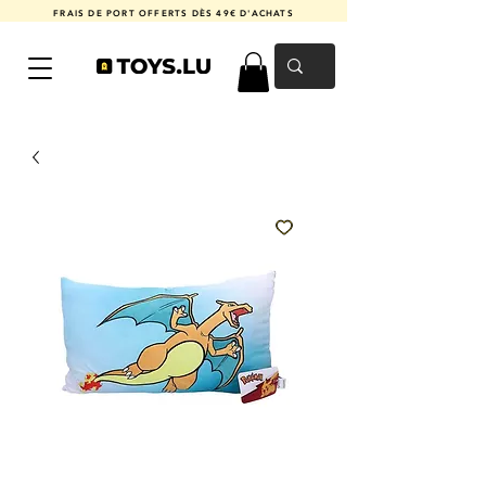
FRAIS DE PORT OFFERTS DÈS 49€ D'ACHATS