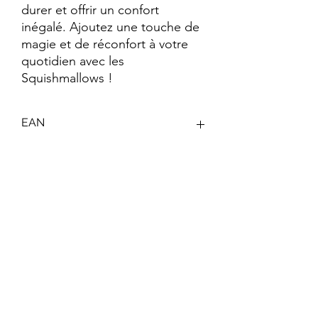
durer et offrir un confort 
inégalé. Ajoutez une touche de 
magie et de réconfort à votre 
quotidien avec les 
Squishmallows !
EAN
196566453364
Keywords
Squishmallows ; Peluche Douce ; Peluche
Moelleuse ; #SquishmallowSquad ;
Cadeau Peluche ; Peluche Mignonne ;
Peluche Tendance ; Peluche Enfants ;
Peluche Adultes
Abonnez-vous à notre newsletter !