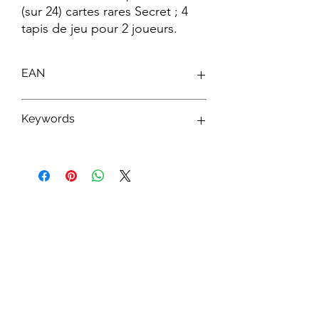
(sur 24) cartes rares Secret ; 4 
tapis de jeu pour 2 joueurs.
EAN
4012927942482
Keywords
Cartes à Collectioner ; Cartes Yu-Gi-Oh!
; JCC Yu-Gi-Oh! ; Yu-Gi-Oh! TCG ; Jeu
de Cartes à Collectionner ; Boosters Yu-
Gi-Oh! ; Decks Yu-Gi-Oh! ; Packs Yu-Gi-
Oh! ; Coffrets Yu-Gi-Oh!
Abonnez-vous à notre newsletter !
S'abonner