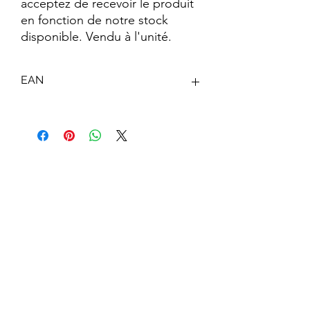
acceptez de recevoir le produit
en fonction de notre stock
disponible. Vendu à l'unité.
EAN
4059779041215
Abonnez-vous à notre newsletter !
S'abonner
Toys.lu