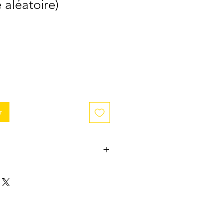
aléatoire)
r