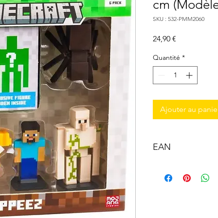
cm (Modèle 
SKU : 532-PMM2060
Prix
24,90 €
Quantité
*
Ajouter au panie
EAN
3701405829070