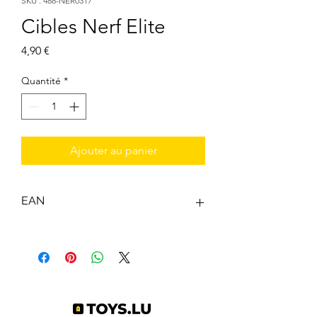
SKU : 488-NER0317
Cibles Nerf Elite
Prix
4,90 €
Quantité
*
Ajouter au panier
EAN
0191726432579