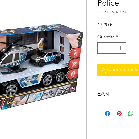
Police
SKU : 679-1417350
Prix
17,90 €
Quantité
*
Ajouter au panie
EAN
5050841735017