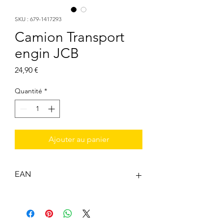
SKU : 679-1417293
Camion Transport
engin JCB
Prix
24,90 €
Quantité
*
Ajouter au panier
EAN
5050841729313