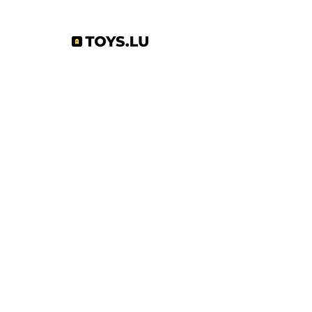
Abonnez-vous à notre newsletter !
S'abonner
Toys.lu
by Mindgate SA
Rue de l'industrie
3895 Foetz,
Luxembourg
©2022 par Toys.lu. Créé avec Wix.com
Conditions générales de ventes
Politique de confidentialité
Infos pratiques