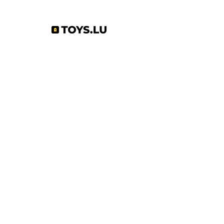
Abonnez-vous à notre newsletter !
S'abonner
Toys.lu
by Mindgate SA
Rue de l'industrie
3895 Foetz,
Luxembourg
©2022 par Toys.lu. Créé avec Wix.com
Conditions générales de ventes
Politique de confidentialité
Infos pratiques