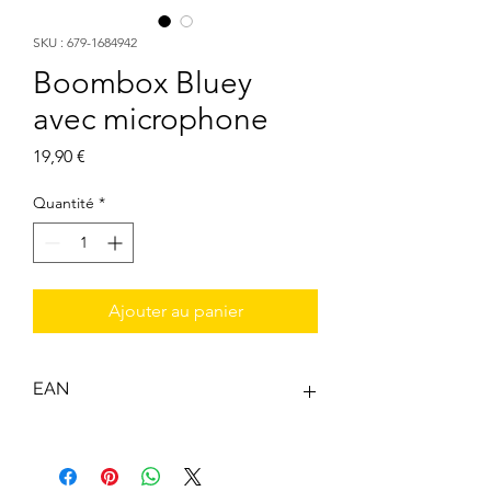
SKU : 679-1684942
Boombox Bluey
avec microphone
Prix
19,90 €
Quantité
*
Ajouter au panier
EAN
5050868494218