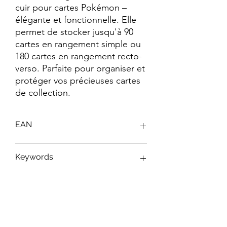
cuir pour cartes Pokémon – 
élégante et fonctionnelle. Elle 
permet de stocker jusqu'à 90 
cartes en rangement simple ou 
180 cartes en rangement recto-
verso. Parfaite pour organiser et 
protéger vos précieuses cartes 
de collection.
EAN
0074427158507
Keywords
Cartes à Collectionner ; Rangement ;
Protection ; Boîte de Protection ;
Toploader ; Sleeves ; Classeur ; Étui ;
Protège-Cartes ; Accessoires ; Pokémon
; Yu-Gi-Oh! ; Magic ; Collection ; Album ;