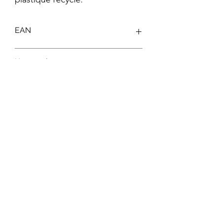
EAN
5425002306793
Keywords
Jeu de Construction ; Clics Toys ; Nano
Clics ; Blocs de Construction ; Jouet
Écologique ; Jouet Recyclable
Abonnez-vous à notre newsletter !
S'abonner