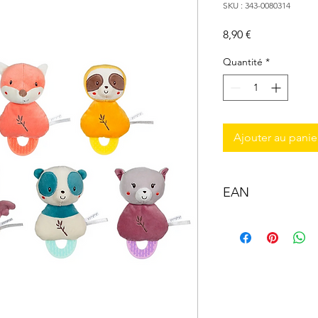
SKU : 343-0080314
Prix
8,90 €
Quantité
*
Ajouter au panie
EAN
3268060803147