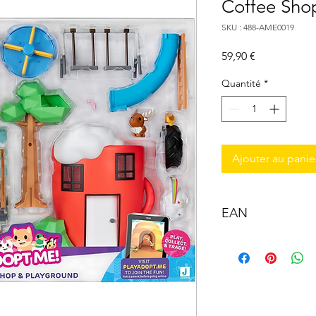
Coffee Sho
SKU : 488-AME0019
Prix
59,90 €
Quantité
*
Ajouter au panie
EAN
0191726499169