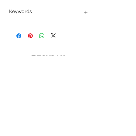
0077764687518
Keywords
Monogram International ; Goodies ;
Tirelire ; Porte-Clés ; Magnet ; Marvel ;
Disney ; Star Wars ; Harry Potter ; Friends
; Demon Slayer
Abonnez-vous à notre newsletter !
S'abonner
Toys.lu
by Mindgate SA
Rue de l'industrie
3895 Foetz,
Luxembourg