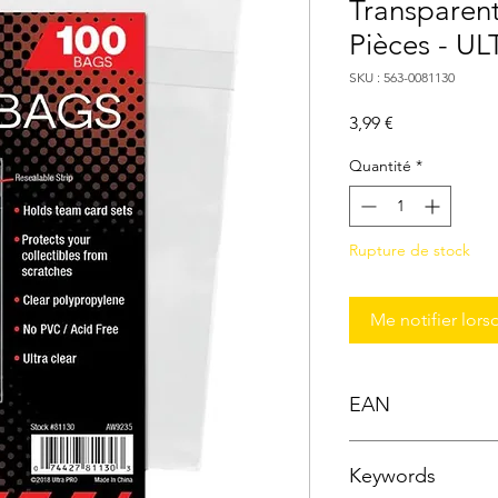
Transparen
Pièces - U
SKU : 563-0081130
Prix
3,99 €
Quantité
*
Rupture de stock
Me notifier lors
EAN
0074427811303
Keywords